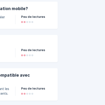
cation mobile?
Peu de lectures
réer
Peu de lectures
ompatible avec
Peu de lectures
nt les
cents.
droid,
e vos