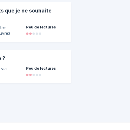
pas
ts que je ne souhaite
Peu de lectures
tre
enu
ernant
de
de la
 ?
Peu de lectures
 via