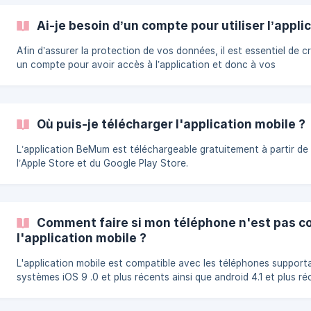
Ai-je besoin d’un compte pour utiliser l’appli
Afin d’assurer la protection de vos données, il est essentiel de c
un compte pour avoir accès à l’application et donc à vos
recommandations.
Où puis-je télécharger l'application mobile ?
L’application BeMum est téléchargeable gratuitement à partir de
l’Apple Store et du Google Play Store.
Comment faire si mon téléphone n'est pas c
l'application mobile ?
L'application mobile est compatible avec les téléphones supporta
systèmes iOS 9 .0 et plus récents ainsi que android 4.1 et plus ré
Il est également possible de l'utiliser avec une tablette iOS ou an
mais nous recommandons l'utilisation d'un téléphone. Si aucun d