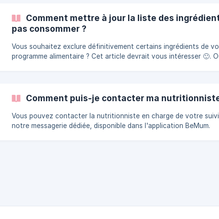
appareils n'est compatible avec l'application, nous ne pourrons 
effectuer votre suivi. Vous souhaitez de l'aide ? Appelez-nous au : 01
Comment mettre à jour la liste des ingrédien
86 90 55 75
pas consommer ?
Vous souhaitez exclure définitivement certains ingrédients de vo
programme alimentaire ? Cet article devrait vous intéresser 🙂. Ouvrez
l'application BeMum Cliquez sur l'onglet "Profil" Cliquez sur le m
"Modifier mes préférences alimentaires" À la question Nº2 conc
vos aversions, cliquez sur le bouton "Ajouter" Utilisez le moteur 
recherche pour filtrer les ingrédients par nom Dans les résultats 
Comment puis-je contacter ma nutritionniste
recherche, cliquez sur les ingrédients à exclure. Cliquez sur le b
Vous pouvez contacter la nutritionniste en charge de votre suivi
notre messagerie dédiée, disponible dans l'application BeMum.