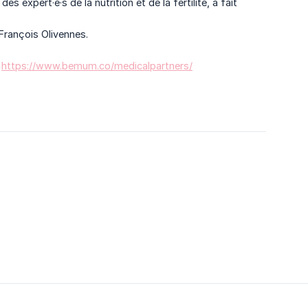
expert·e·s de la nutrition et de la fertilité, a fait
François Olivennes.
:
https://www.bemum.co/medicalpartners/